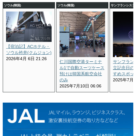
ソウル(韓国)
ソウル(韓国)
サンフランシスコ(
【宿泊記】ACホテル・
ソウル衿井(クムジョン)
2026年4月 6日 21:26
仁川国際空港ターミナ
サンフラン
ル1で自動スーツケース
立記念日の
預けは韓国系航空会社
すめスポッ
のみ
2025年7月 6
2025年7月10日 06:06