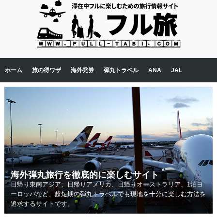
ホーム
旅の得ワザ
海外発券
弾丸トラベル
ANA
JAL
ニュース
マリオット
アメックス
英会話
コラム
アフターコロナの入国体験談
海外弾丸旅行を徹底的に楽しむサイト
日帰り東南アジア、日帰りアメリカ、日帰りオーストラリア、1泊ヨ
ーロッパなど、超短期の弾丸トラベルでも現地を十分に楽しむ方法を
追求するサイトです。