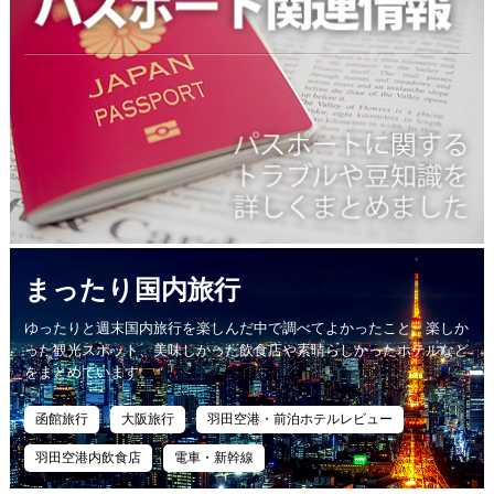
まったり国内旅行
ゆったりと週末国内旅行を楽しんだ中で調べてよかったこと、楽しか
った観光スポット、美味しかった飲食店や素晴らしかったホテルなど
をまとめています。
函館旅行
大阪旅行
羽田空港・前泊ホテルレビュー
羽田空港内飲食店
電車・新幹線