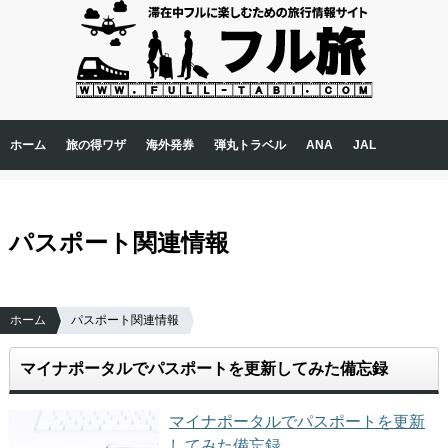
ホーム
旅の得ワザ
海外発券
弾丸トラベル
ANA
JAL
ニュース
マリオット
アメックス
英会話
コラム
パスポート関連情報
アフターコロナの入国体験談
ホーム
パスポート関連情報
マイナポータルでパスポートを更新してみた備忘録
マイナポータルでパスポートを更新
してみた備忘録