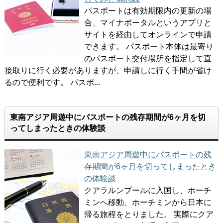
パスポートは有効期限内の更新の場
合、マイナポータルというアプリと
サイトを経由してオンラインで申請
できます。 パスポート本体は最寄り
のパスポート交付場所を指定して直
接取りに行く必要がありますが、申請しに行く手間が省け
るので便利です。 パスポ...
東南アジア周遊中にパスポートの残存期間が6ヶ月を切
ってしまったときの体験談
東南アジア周遊中にパスポートの残
存期間が6ヶ月を切ってしまったとき
の体験談
クアラルンプールに入国し、ホーチ
ミンへ移動、ホーチミンから日本に
帰る旅程をとりました。 実際にクア